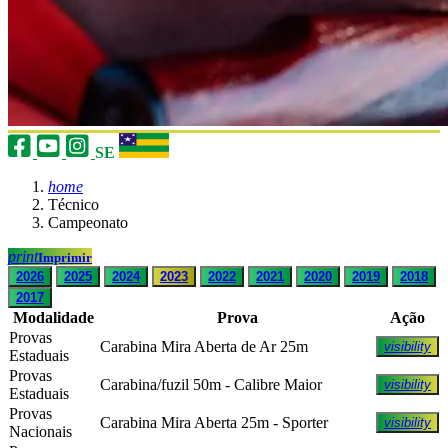
SE
home
Técnico
Campeonato
print
Imprimir
2026
2025
2024
2023
2022
2021
2020
2019
2018
2017
Modalidade
Prova
Ação
Provas
Carabina Mira Aberta de Ar 25m
visibility
Estaduais
Provas
Carabina/fuzil 50m - Calibre Maior
visibility
Estaduais
Provas
Carabina Mira Aberta 25m - Sporter
visibility
Nacionais