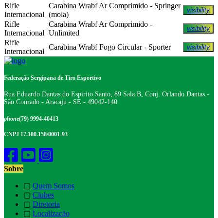
Rifle
Carabina Wrabf Ar Comprimido - Springer
visibility
Internacional
(mola)
Rifle
Carabina Wrabf Ar Comprimido -
visibility
Internacional
Unlimited
Rifle
Carabina Wrabf Fogo Circular - Sporter
visibility
Internacional
Federação Sergipana de Tiro Esportivo
Rua Eduardo Dantas do Espirito Santo, 89 Sala B, Conj. Orlando Dantas -
São Conrado - Aracaju - SE - 49042-140
phone
(79) 9994-40413
CNPJ 17.180.158/0001-93
Sobre
▢
Quem Somos
▢
Clubes
▢
Diretoria
▢
Localização