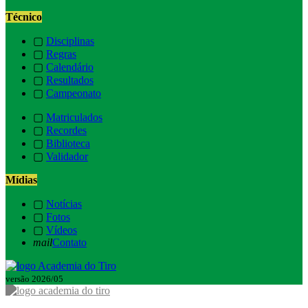
Técnico
▢
Disciplinas
▢
Regras
▢
Calendário
▢
Resultados
▢
Campeonato
▢
Matriculados
▢
Recordes
▢
Biblioteca
▢
Validador
Mídias
▢
Notícias
▢
Fotos
▢
Vídeos
mail
Contato
versão 2026/05