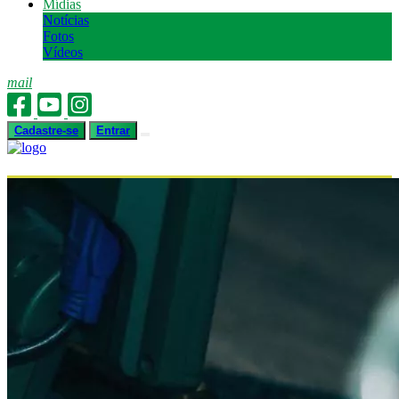
Mídias
Notícias
Fotos
Vídeos
mail
Cadastre-se
Entrar