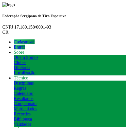
Federação Sergipana de Tiro Esportivo
CNPJ 17.180.158/0001-93
CR
Cadastre-se
Entrar
Sobre
Quem Somos
Clubes
Diretoria
Localização
Técnico
Disciplinas
Regras
Calendário
Resultados
Campeonato
Matriculados
Recordes
Biblioteca
Validador