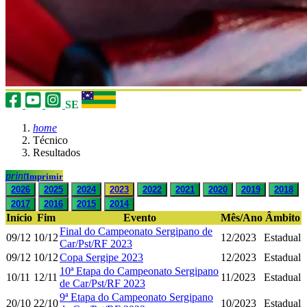
SE
home
Técnico
Resultados
print
Imprimir
2026
2025
2024
2023
2022
2021
2020
2019
2018
2017
2016
2015
2014
Início
Fim
Evento
Mês/Ano
Âmbito
Final do Campeonato Sergipano de
09/12
10/12
12/2023
Estadual
Car/Pst/RF 2023
09/12
10/12
Copa Sergipe 2023
12/2023
Estadual
10ª Etapa do Campeonato Sergipano
10/11
12/11
11/2023
Estadual
de Car/Pst/RF 2023
9ª Etapa do Campeonato Sergipano
20/10
22/10
10/2023
Estadual