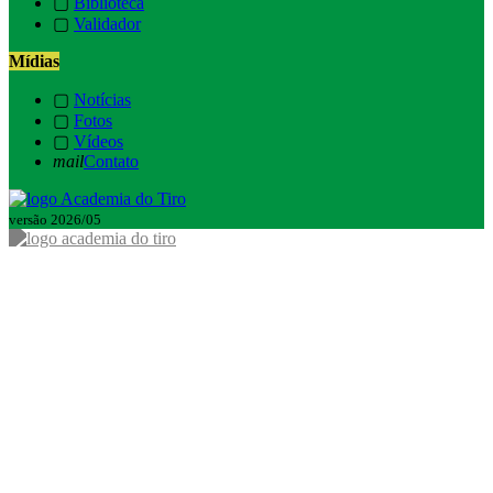
▢
Biblioteca
▢
Validador
Mídias
▢
Notícias
▢
Fotos
▢
Vídeos
mail
Contato
versão 2026/05