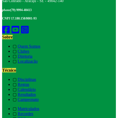
São Conrado - Aracaju - SE - 49042-140
phone
(79) 9994-40413
CNPJ 17.180.158/0001-93
Sobre
▢
Quem Somos
▢
Clubes
▢
Diretoria
▢
Localização
Técnico
▢
Disciplinas
▢
Regras
▢
Calendário
▢
Resultados
▢
Campeonato
▢
Matriculados
▢
Recordes