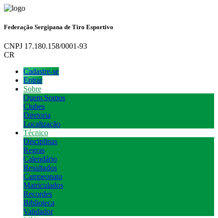
Federação Sergipana de Tiro Esportivo
CNPJ 17.180.158/0001-93
CR
Cadastre-se
Entrar
Sobre
Quem Somos
Clubes
Diretoria
Localização
Técnico
Disciplinas
Regras
Calendário
Resultados
Campeonato
Matriculados
Recordes
Biblioteca
Validador