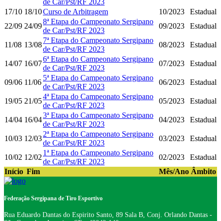
de Car/Pst/RF 2023
17/10
18/10
Curso de Arbitragem
10/2023
Estadual
8ª Etapa do Campeonato Sergipano
22/09
24/09
09/2023
Estadual
de Car/Pst/RF 2023
7ª Etapa do Campeonato Sergipano
11/08
13/08
08/2023
Estadual
de Car/Pst/RF 2023
6ª Etapa do Campeonato Sergipano
14/07
16/07
07/2023
Estadual
de Car/Pst/RF 2023
5ª Etapa do Campeonato Sergipano
09/06
11/06
06/2023
Estadual
de Car/Pst/RF 2023
4ª Etapa do Campeonato Sergipano
19/05
21/05
05/2023
Estadual
de Car/Pst/RF 2023
3ª Etapa do Campeonato Sergipano
14/04
16/04
04/2023
Estadual
de Car/Pst/RF 2023
2ª Etapa do Campeonato Sergipano
10/03
12/03
03/2023
Estadual
de Car/Pst/RF 2023
1ª Etapa do Campeonato Sergipano
10/02
12/02
02/2023
Estadual
de Car/Pst/RF 2023
Início
Fim
Mês/Ano
Âmbito
Federação Sergipana de Tiro Esportivo
Rua Eduardo Dantas do Espirito Santo, 89 Sala B, Conj. Orlando Dantas -