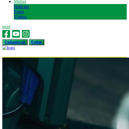
Mídias
Notícias
Fotos
Vídeos
mail
Cadastre-se
Entrar