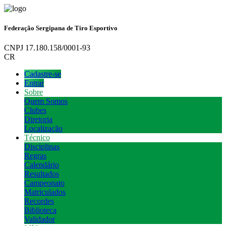
Federação Sergipana de Tiro Esportivo
CNPJ 17.180.158/0001-93
CR
Cadastre-se
Entrar
Sobre
Quem Somos
Clubes
Diretoria
Localização
Técnico
Disciplinas
Regras
Calendário
Resultados
Campeonato
Matriculados
Recordes
Biblioteca
Validador