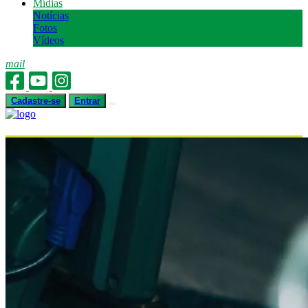
Mídias
Notícias
Fotos
Vídeos
mail
Cadastre-se
Entrar