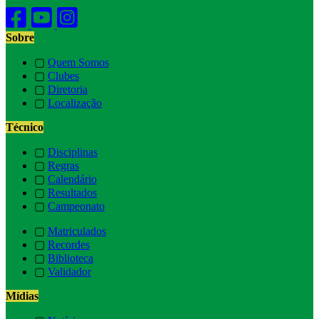
Sobre
▢
Quem Somos
▢
Clubes
▢
Diretoria
▢
Localização
Técnico
▢
Disciplinas
▢
Regras
▢
Calendário
▢
Resultados
▢
Campeonato
▢
Matriculados
▢
Recordes
▢
Biblioteca
▢
Validador
Mídias