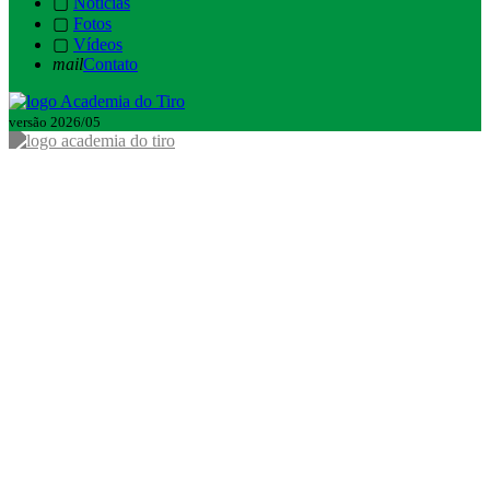
▢
Notícias
▢
Fotos
▢
Vídeos
mail
Contato
versão 2026/05