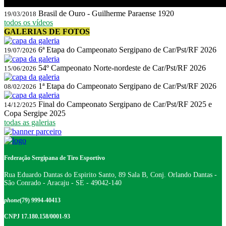
Brasil de Ouro - Guilherme Paraense 1920
19/03/2018
todos os vídeos
GALERIAS DE FOTOS
6ª Etapa do Campeonato Sergipano de Car/Pst/RF 2026
19/07/2026
54º Campeonato Norte-nordeste de Car/Pst/RF 2026
15/06/2026
1ª Etapa do Campeonato Sergipano de Car/Pst/RF 2026
08/02/2026
Final do Campeonato Sergipano de Car/Pst/RF 2025 e
14/12/2025
Copa Sergipe 2025
todas as galerias
Federação Sergipana de Tiro Esportivo
Rua Eduardo Dantas do Espirito Santo, 89 Sala B, Conj. Orlando Dantas -
São Conrado - Aracaju - SE - 49042-140
phone
(79) 9994-40413
CNPJ 17.180.158/0001-93