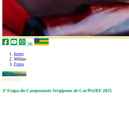
SE
home
Mídias
Fotos
print
Imprimir
26/04/2025
3ª Etapa do Campeonato Sergipano de Car/Pst/RF 2025