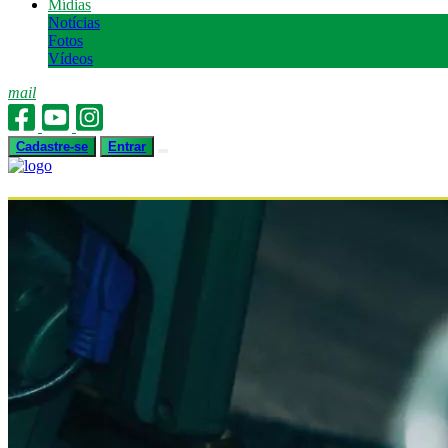
Mídias
Notícias
Fotos
Vídeos
mail
Cadastre-se
Entrar