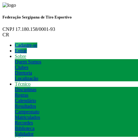
Federação Sergipana de Tiro Esportivo
CNPJ 17.180.158/0001-93
CR
Cadastre-se
Entrar
Sobre
Quem Somos
Clubes
Diretoria
Localização
Técnico
Disciplinas
Regras
Calendário
Resultados
Campeonato
Matriculados
Recordes
Biblioteca
Validador