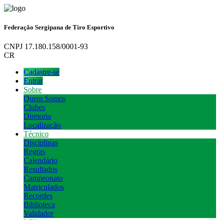
Federação Sergipana de Tiro Esportivo
CNPJ 17.180.158/0001-93
CR
Cadastre-se
Entrar
Sobre
Quem Somos
Clubes
Diretoria
Localização
Técnico
Disciplinas
Regras
Calendário
Resultados
Campeonato
Matriculados
Recordes
Biblioteca
Validador