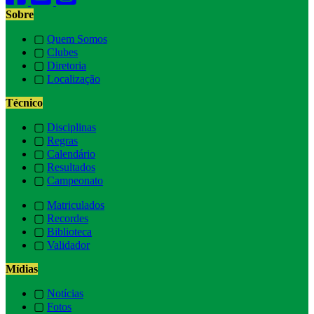
Sobre
▢
Quem Somos
▢
Clubes
▢
Diretoria
▢
Localização
Técnico
▢
Disciplinas
▢
Regras
▢
Calendário
▢
Resultados
▢
Campeonato
▢
Matriculados
▢
Recordes
▢
Biblioteca
▢
Validador
Mídias
▢
Notícias
▢
Fotos