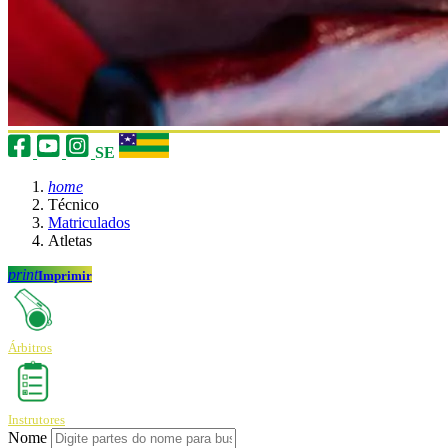
SE
home
Técnico
Matriculados
Atletas
print
Imprimir
Árbitros
Instrutores
Nome