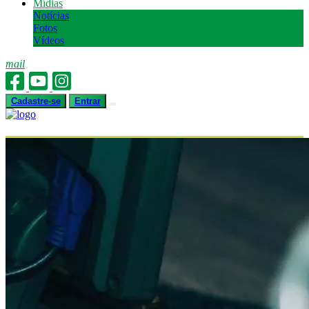
Mídias
Notícias
Fotos
Vídeos
mail
Cadastre-se
Entrar