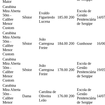
Maior
Carabina
Mira Aberta
Escola de
Evaldo
50m -
Gestão
Sênior
Figueiredo
185.00
200
14/0
Calibre
Penitenciária
Lucena
Menor
de Sergipe
Custom
Carabina
Mira Aberta
João
50m -
Sênior
Carregosa
184.00
200
Gunhouse
16/0
Calibre
Freire
Menor
Custom
Carabina
Mira Aberta
Escola de
João
50m -
Gestão
Sênior
Carregosa
178.00
200
19/0
Calibre
Penitenciária
Freire
Menor
de Sergipe
Custom
Carabina
Mira Aberta
Escola de
Carolina de
50m -
Gestão
Dama
Oliveira
176.00
200
14/0
Calibre
Penitenciária
Leão
Menor
de Sergipe