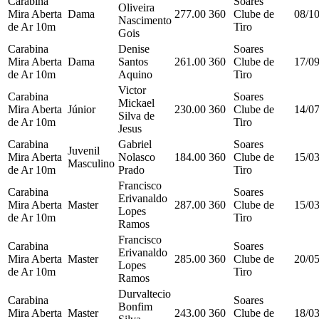
Carabina
Soares
Oliveira
Mira Aberta
Dama
277.00
360
Clube de
08/1
Nascimento
de Ar 10m
Tiro
Gois
Carabina
Denise
Soares
Mira Aberta
Dama
Santos
261.00
360
Clube de
17/0
de Ar 10m
Aquino
Tiro
Victor
Carabina
Soares
Mickael
Mira Aberta
Júnior
230.00
360
Clube de
14/0
Silva de
de Ar 10m
Tiro
Jesus
Carabina
Gabriel
Soares
Juvenil
Mira Aberta
Nolasco
184.00
360
Clube de
15/0
Masculino
de Ar 10m
Prado
Tiro
Francisco
Carabina
Soares
Erivanaldo
Mira Aberta
Master
287.00
360
Clube de
15/0
Lopes
de Ar 10m
Tiro
Ramos
Francisco
Carabina
Soares
Erivanaldo
Mira Aberta
Master
285.00
360
Clube de
20/0
Lopes
de Ar 10m
Tiro
Ramos
Durvaltecio
Carabina
Soares
Bonfim
Mira Aberta
Master
243.00
360
Clube de
18/0