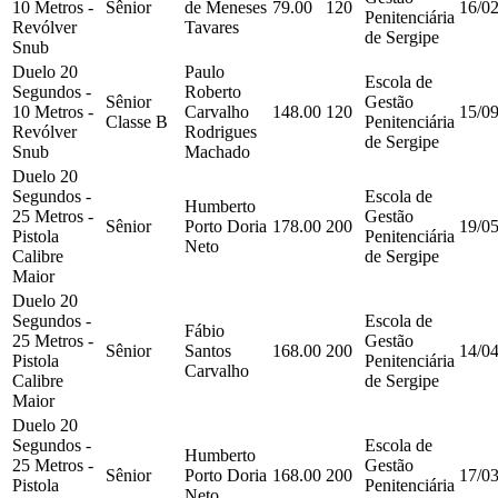
10 Metros -
Sênior
de Meneses
79.00
120
16/0
Penitenciária
Revólver
Tavares
de Sergipe
Snub
Duelo 20
Paulo
Escola de
Segundos -
Roberto
Sênior
Gestão
10 Metros -
Carvalho
148.00
120
15/0
Classe B
Penitenciária
Revólver
Rodrigues
de Sergipe
Snub
Machado
Duelo 20
Segundos -
Escola de
Humberto
25 Metros -
Gestão
Sênior
Porto Doria
178.00
200
19/0
Pistola
Penitenciária
Neto
Calibre
de Sergipe
Maior
Duelo 20
Segundos -
Escola de
Fábio
25 Metros -
Gestão
Sênior
Santos
168.00
200
14/0
Pistola
Penitenciária
Carvalho
Calibre
de Sergipe
Maior
Duelo 20
Segundos -
Escola de
Humberto
25 Metros -
Gestão
Sênior
Porto Doria
168.00
200
17/0
Pistola
Penitenciária
Neto