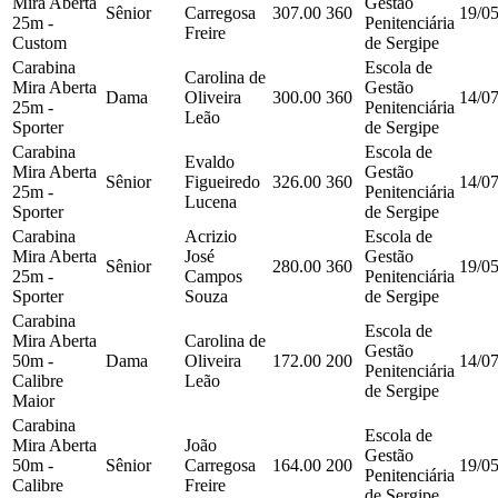
Mira Aberta
Gestão
Sênior
Carregosa
307.00
360
19/0
25m -
Penitenciária
Freire
Custom
de Sergipe
Carabina
Escola de
Carolina de
Mira Aberta
Gestão
Dama
Oliveira
300.00
360
14/0
25m -
Penitenciária
Leão
Sporter
de Sergipe
Carabina
Escola de
Evaldo
Mira Aberta
Gestão
Sênior
Figueiredo
326.00
360
14/0
25m -
Penitenciária
Lucena
Sporter
de Sergipe
Carabina
Acrizio
Escola de
Mira Aberta
José
Gestão
Sênior
280.00
360
19/0
25m -
Campos
Penitenciária
Sporter
Souza
de Sergipe
Carabina
Escola de
Mira Aberta
Carolina de
Gestão
50m -
Dama
Oliveira
172.00
200
14/0
Penitenciária
Calibre
Leão
de Sergipe
Maior
Carabina
Escola de
Mira Aberta
João
Gestão
50m -
Sênior
Carregosa
164.00
200
19/0
Penitenciária
Calibre
Freire
de Sergipe