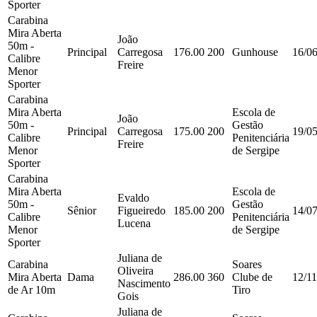
Sporter
Carabina
Mira Aberta
João
50m -
Principal
Carregosa
176.00
200
Gunhouse
16/0
Calibre
Freire
Menor
Sporter
Carabina
Mira Aberta
Escola de
João
50m -
Gestão
Principal
Carregosa
175.00
200
19/0
Calibre
Penitenciária
Freire
Menor
de Sergipe
Sporter
Carabina
Mira Aberta
Escola de
Evaldo
50m -
Gestão
Sênior
Figueiredo
185.00
200
14/0
Calibre
Penitenciária
Lucena
Menor
de Sergipe
Sporter
Juliana de
Carabina
Soares
Oliveira
Mira Aberta
Dama
286.00
360
Clube de
12/1
Nascimento
de Ar 10m
Tiro
Gois
Juliana de