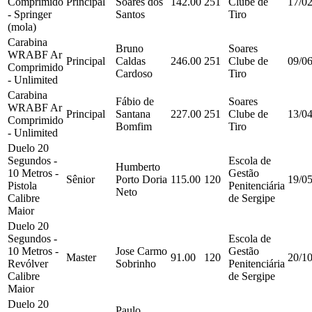
Comprimido
Principal
Soares dos
142.00
251
Clube de
17/0
- Springer
Santos
Tiro
(mola)
Carabina
Bruno
Soares
WRABF Ar
Principal
Caldas
246.00
251
Clube de
09/0
Comprimido
Cardoso
Tiro
- Unlimited
Carabina
Fábio de
Soares
WRABF Ar
Principal
Santana
227.00
251
Clube de
13/0
Comprimido
Bomfim
Tiro
- Unlimited
Duelo 20
Segundos -
Escola de
Humberto
10 Metros -
Gestão
Sênior
Porto Doria
115.00
120
19/0
Pistola
Penitenciária
Neto
Calibre
de Sergipe
Maior
Duelo 20
Segundos -
Escola de
10 Metros -
Jose Carmo
Gestão
Master
91.00
120
20/1
Revólver
Sobrinho
Penitenciária
Calibre
de Sergipe
Maior
Duelo 20
Paulo