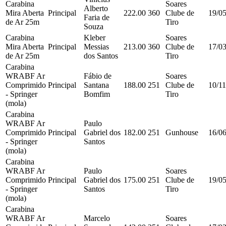
Carabina
Soares
Alberto
Mira Aberta
Principal
222.00
360
Clube de
19/0
Faria de
de Ar 25m
Tiro
Souza
Carabina
Kleber
Soares
Mira Aberta
Principal
Messias
213.00
360
Clube de
17/0
de Ar 25m
dos Santos
Tiro
Carabina
WRABF Ar
Fábio de
Soares
Comprimido
Principal
Santana
188.00
251
Clube de
10/1
- Springer
Bomfim
Tiro
(mola)
Carabina
WRABF Ar
Paulo
Comprimido
Principal
Gabriel dos
182.00
251
Gunhouse
16/0
- Springer
Santos
(mola)
Carabina
WRABF Ar
Paulo
Soares
Comprimido
Principal
Gabriel dos
175.00
251
Clube de
19/0
- Springer
Santos
Tiro
(mola)
Carabina
WRABF Ar
Marcelo
Soares