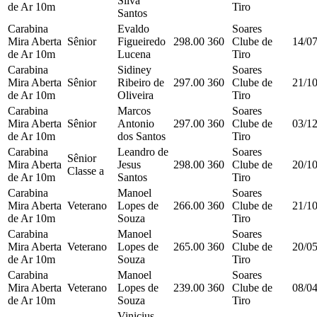
Silva
de Ar 10m
Tiro
Santos
Carabina
Evaldo
Soares
Mira Aberta
Sênior
Figueiredo
298.00
360
Clube de
14/0
de Ar 10m
Lucena
Tiro
Carabina
Sidiney
Soares
Mira Aberta
Sênior
Ribeiro de
297.00
360
Clube de
21/1
de Ar 10m
Oliveira
Tiro
Carabina
Marcos
Soares
Mira Aberta
Sênior
Antonio
297.00
360
Clube de
03/1
de Ar 10m
dos Santos
Tiro
Carabina
Leandro de
Soares
Sênior
Mira Aberta
Jesus
298.00
360
Clube de
20/1
Classe a
de Ar 10m
Santos
Tiro
Carabina
Manoel
Soares
Mira Aberta
Veterano
Lopes de
266.00
360
Clube de
21/1
de Ar 10m
Souza
Tiro
Carabina
Manoel
Soares
Mira Aberta
Veterano
Lopes de
265.00
360
Clube de
20/0
de Ar 10m
Souza
Tiro
Carabina
Manoel
Soares
Mira Aberta
Veterano
Lopes de
239.00
360
Clube de
08/0
de Ar 10m
Souza
Tiro
Vinicius