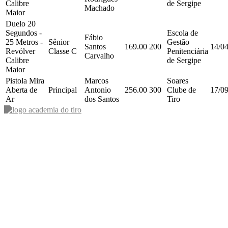
Calibre
de Sergipe
Machado
Maior
Duelo 20
Segundos -
Escola de
Fábio
25 Metros -
Sênior
Gestão
Santos
169.00
200
14/0
Revólver
Classe C
Penitenciária
Carvalho
Calibre
de Sergipe
Maior
Pistola Mira
Marcos
Soares
Aberta de
Principal
Antonio
256.00
300
Clube de
17/0
Ar
dos Santos
Tiro