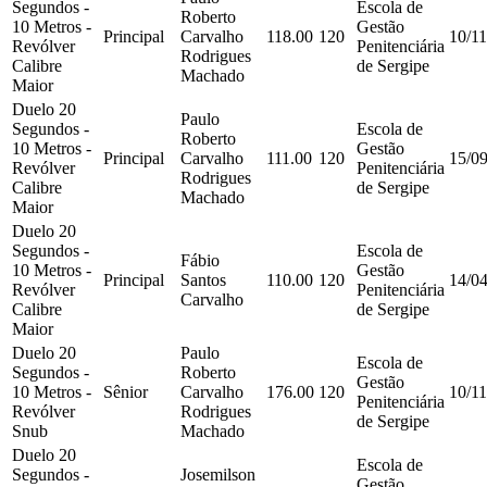
Segundos -
Escola de
Roberto
10 Metros -
Gestão
Principal
Carvalho
118.00
120
10/1
Revólver
Penitenciária
Rodrigues
Calibre
de Sergipe
Machado
Maior
Duelo 20
Paulo
Segundos -
Escola de
Roberto
10 Metros -
Gestão
Principal
Carvalho
111.00
120
15/0
Revólver
Penitenciária
Rodrigues
Calibre
de Sergipe
Machado
Maior
Duelo 20
Segundos -
Escola de
Fábio
10 Metros -
Gestão
Principal
Santos
110.00
120
14/0
Revólver
Penitenciária
Carvalho
Calibre
de Sergipe
Maior
Duelo 20
Paulo
Escola de
Segundos -
Roberto
Gestão
10 Metros -
Sênior
Carvalho
176.00
120
10/1
Penitenciária
Revólver
Rodrigues
de Sergipe
Snub
Machado
Duelo 20
Escola de
Segundos -
Josemilson
Gestão