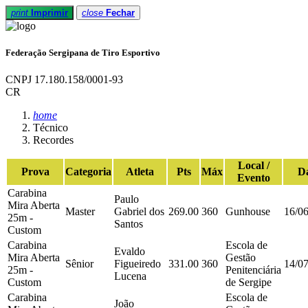
print
Imprimir
close
Fechar
Federação Sergipana de Tiro Esportivo
CNPJ 17.180.158/0001-93
CR
home
Técnico
Recordes
Local /
Prova
Categoria
Atleta
Pts
Máx
D
Evento
Carabina
Paulo
Mira Aberta
Master
Gabriel dos
269.00
360
Gunhouse
16/0
25m -
Santos
Custom
Carabina
Escola de
Evaldo
Mira Aberta
Gestão
Sênior
Figueiredo
331.00
360
14/0
25m -
Penitenciária
Lucena
Custom
de Sergipe
Carabina
Escola de
João