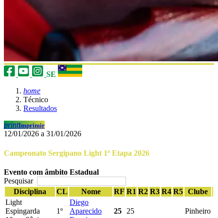
SE
home
Técnico
Resultados
print
Imprimir
12/01/2026 a 31/01/2026
Campeonato Sergipano Light 1ª Etapa 2026
Evento com âmbito Estadual
Pesquisar
Disciplina
CL
Nome
RF
R1
R2
R3
R4
R5
Clube
Light
Diego
Espingarda
1º
Aparecido
25
25
Pinheiro