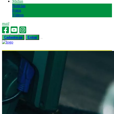
Mídias
Notícias
Fotos
Vídeos
mail
Cadastre-se
Entrar