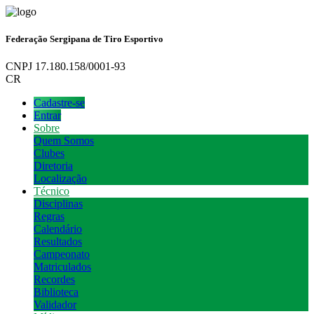
Federação Sergipana de Tiro Esportivo
CNPJ 17.180.158/0001-93
CR
Cadastre-se
Entrar
Sobre
Quem Somos
Clubes
Diretoria
Localização
Técnico
Disciplinas
Regras
Calendário
Resultados
Campeonato
Matriculados
Recordes
Biblioteca
Validador