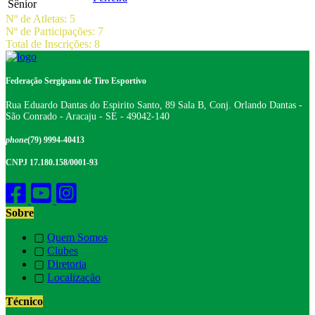
Sênior
Nº de Atletas: 5
Nº de Participações: 7
Total de Inscrições: 8
Federação Sergipana de Tiro Esportivo
Rua Eduardo Dantas do Espirito Santo, 89 Sala B, Conj. Orlando Dantas -
São Conrado - Aracaju - SE - 49042-140
phone
(79) 9994-40413
CNPJ 17.180.158/0001-93
Sobre
▢
Quem Somos
▢
Clubes
▢
Diretoria
▢
Localização
Técnico