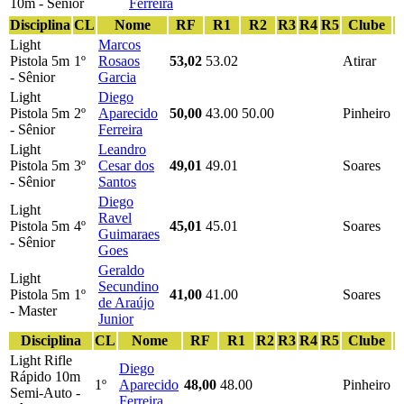
10m - Sênior
Ferreira
Disciplina
CL
Nome
RF
R1
R2
R3
R4
R5
Clube
Light
Marcos
Pistola 5m
1º
Rosaos
53,02
53.02
Atirar
- Sênior
Garcia
Light
Diego
Pistola 5m
2º
Aparecido
50,00
43.00
50.00
Pinheiro
- Sênior
Ferreira
Light
Leandro
Pistola 5m
3º
Cesar dos
49,01
49.01
Soares
- Sênior
Santos
Diego
Light
Ravel
Pistola 5m
4º
45,01
45.01
Soares
Guimaraes
- Sênior
Goes
Geraldo
Light
Secundino
Pistola 5m
1º
41,00
41.00
Soares
de Araújo
- Master
Junior
Disciplina
CL
Nome
RF
R1
R2
R3
R4
R5
Clube
Light Rifle
Diego
Rápido 10m
1º
Aparecido
48,00
48.00
Pinheiro
Semi-Auto -
Ferreira