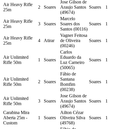
Jose Gilson de
Air Heavy Rifle
2
Soares
Araujo Santos
Soares
1
25m
(49674)
Marcelo
Air Heavy Rifle
3
Soares
Soares dos
Soares
1
25m
Santos (00116)
Vagner Feitosa
Air Heavy Rifle
4
Atirar
de Oliveira
Soares
1
25m
(00246)
Carlos
Air Unlimited
Eduardo da
1
Soares
Soares
1
Rifle 50m
Luz Carneiro
(50065)
Fábio de
Air Unlimited
Santana
2
Soares
Soares
1
Rifle 50m
Bomfim
(00238)
Jose Gilson de
Air Unlimited
3
Soares
Araujo Santos
Soares
1
Rifle 50m
(49674)
Carabina Mira
Ailton Cézar
Aberta 25m -
1
Soares
Oliveira Silva
Soares
1
Custom
(49768)