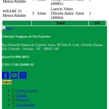
Metros Rimfire
(49661)
Laercio Vieira
WRABF 25
5
Atirar
Oliveira Junior
Atirar
1
Metros Rimfire
(49694)
Total
147
Federação Sergipana de Tiro Esportivo
Rua Eduardo Dantas do Espirito Santo, 89 Sala B, Conj. Orlando Dantas -
São Conrado - Aracaju - SE - 49042-140
phone
(79) 9994-40413
CNPJ 17.180.158/0001-93
Sobre
▢
Quem Somos
▢
Clubes
▢
Diretoria
▢
Localização