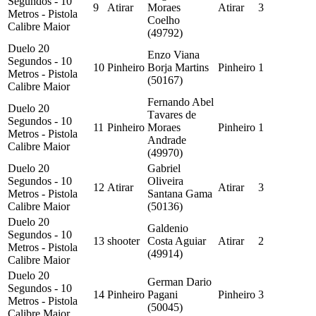
Segundos - 10
9
Atirar
Moraes
Atirar
3
Metros - Pistola
Coelho
Calibre Maior
(49792)
Duelo 20
Enzo Viana
Segundos - 10
10
Pinheiro
Borja Martins
Pinheiro
1
Metros - Pistola
(50167)
Calibre Maior
Fernando Abel
Duelo 20
Tavares de
Segundos - 10
11
Pinheiro
Moraes
Pinheiro
1
Metros - Pistola
Andrade
Calibre Maior
(49970)
Duelo 20
Gabriel
Segundos - 10
Oliveira
12
Atirar
Atirar
3
Metros - Pistola
Santana Gama
Calibre Maior
(50136)
Duelo 20
Galdenio
Segundos - 10
13
shooter
Costa Aguiar
Atirar
2
Metros - Pistola
(49914)
Calibre Maior
Duelo 20
German Dario
Segundos - 10
14
Pinheiro
Pagani
Pinheiro
3
Metros - Pistola
(50045)
Calibre Maior