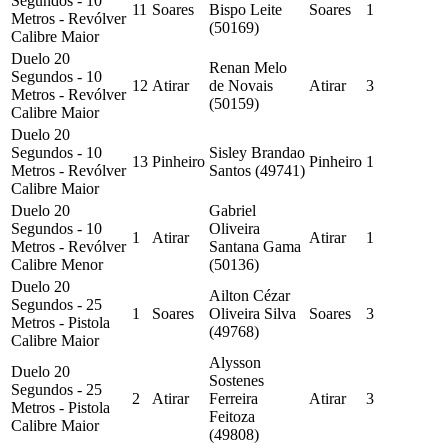
Segundos - 10
11
Soares
Bispo Leite
Soares
1
Metros - Revólver
(50169)
Calibre Maior
Duelo 20
Renan Melo
Segundos - 10
12
Atirar
de Novais
Atirar
3
Metros - Revólver
(50159)
Calibre Maior
Duelo 20
Segundos - 10
Sisley Brandao
13
Pinheiro
Pinheiro
1
Metros - Revólver
Santos (49741)
Calibre Maior
Duelo 20
Gabriel
Segundos - 10
Oliveira
1
Atirar
Atirar
1
Metros - Revólver
Santana Gama
Calibre Menor
(50136)
Duelo 20
Ailton Cézar
Segundos - 25
1
Soares
Oliveira Silva
Soares
3
Metros - Pistola
(49768)
Calibre Maior
Alysson
Duelo 20
Sostenes
Segundos - 25
2
Atirar
Ferreira
Atirar
3
Metros - Pistola
Feitoza
Calibre Maior
(49808)