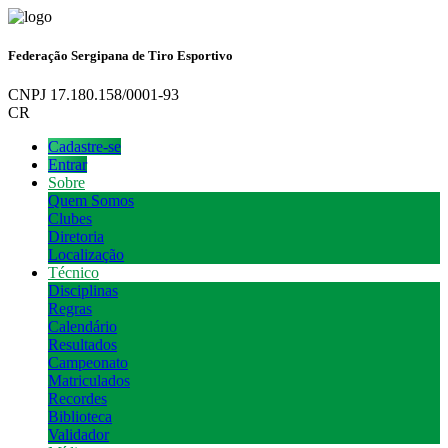
Federação Sergipana de Tiro Esportivo
CNPJ 17.180.158/0001-93
CR
Cadastre-se
Entrar
Sobre
Quem Somos
Clubes
Diretoria
Localização
Técnico
Disciplinas
Regras
Calendário
Resultados
Campeonato
Matriculados
Recordes
Biblioteca
Validador