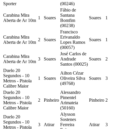
Sporter
(00246)
Fábio de
Carabina Mira
Santana
1
Soares
Soares
1
Aberta de Ar 10m
Bomfim
(00238)
Francisco
Carabina Mira
Erivanaldo
2
Soares
Soares
1
Aberta de Ar 10m
Lopes Ramos
(00057)
José Carlos de
Carabina Mira
3
Soares
Andrade
Soares
2
Aberta de Ar 10m
Santos (00025)
Duelo 20
Ailton Cézar
Segundos - 10
1
Soares
Oliveira Silva
Soares
3
Metros - Pistola
(49768)
Calibre Maior
Duelo 20
Alessandro
Segundos - 10
Pimentel
2
Pinheiro
Pinheiro
2
Metros - Pistola
Arimateia
Calibre Maior
(50160)
Alysson
Duelo 20
Sostenes
Segundos - 10
3
Atirar
Ferreira
Atirar
3
Metros - Pistola