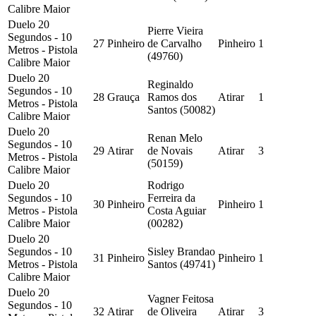
Calibre Maior
Duelo 20
Pierre Vieira
Segundos - 10
27
Pinheiro
de Carvalho
Pinheiro
1
Metros - Pistola
(49760)
Calibre Maior
Duelo 20
Reginaldo
Segundos - 10
28
Grauça
Ramos dos
Atirar
1
Metros - Pistola
Santos (50082)
Calibre Maior
Duelo 20
Renan Melo
Segundos - 10
29
Atirar
de Novais
Atirar
3
Metros - Pistola
(50159)
Calibre Maior
Duelo 20
Rodrigo
Segundos - 10
Ferreira da
30
Pinheiro
Pinheiro
1
Metros - Pistola
Costa Aguiar
Calibre Maior
(00282)
Duelo 20
Segundos - 10
Sisley Brandao
31
Pinheiro
Pinheiro
1
Metros - Pistola
Santos (49741)
Calibre Maior
Duelo 20
Vagner Feitosa
Segundos - 10
32
Atirar
de Oliveira
Atirar
3