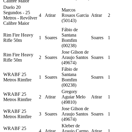
Calibre Maior
Duelo 20
Marcos
Segundos - 25
4
Atirar
Rosaos Garcia
Atirar
2
Metros - Revólver
(50143)
Calibre Maior
Fábio de
Rim Fire Heavy
Santana
1
Soares
Soares
1
Rifle 50m
Bomfim
(00238)
Jose Gilson de
Rim Fire Heavy
2
Soares
Araujo Santos
Soares
1
Rifle 50m
(49674)
Fábio de
WRABF 25
Santana
1
Soares
Soares
1
Metros Rimfire
Bomfim
(00238)
Gregory
WRABF 25
2
Atirar
Aguiar Melo
Atirar
1
Metros Rimfire
(49810)
Jose Gilson de
WRABF 25
3
Soares
Araujo Santos
Soares
1
Metros Rimfire
(49674)
Kleber de
WRABF 25
4
Atirar
Araujo Carmo
Atirar
1