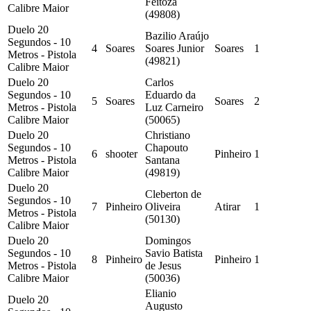
Feitoza
Calibre Maior
(49808)
Duelo 20
Bazilio Araújo
Segundos - 10
4
Soares
Soares Junior
Soares
1
Metros - Pistola
(49821)
Calibre Maior
Duelo 20
Carlos
Segundos - 10
Eduardo da
5
Soares
Soares
2
Metros - Pistola
Luz Carneiro
Calibre Maior
(50065)
Duelo 20
Christiano
Segundos - 10
Chapouto
6
shooter
Pinheiro
1
Metros - Pistola
Santana
Calibre Maior
(49819)
Duelo 20
Cleberton de
Segundos - 10
7
Pinheiro
Oliveira
Atirar
1
Metros - Pistola
(50130)
Calibre Maior
Duelo 20
Domingos
Segundos - 10
Savio Batista
8
Pinheiro
Pinheiro
1
Metros - Pistola
de Jesus
Calibre Maior
(50036)
Elianio
Duelo 20
Augusto