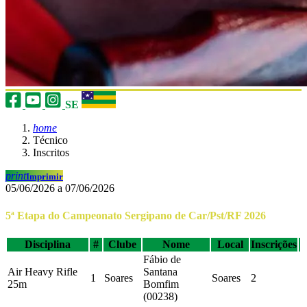
SE
home
Técnico
Inscritos
print
Imprimir
05/06/2026 a 07/06/2026
5ª Etapa do Campeonato Sergipano de Car/Pst/RF 2026
Disciplina
#
Clube
Nome
Local
Inscrições
Fábio de
Air Heavy Rifle
Santana
1
Soares
Soares
2
25m
Bomfim
(00238)