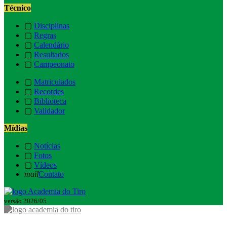
Técnico
▢
Disciplinas
▢
Regras
▢
Calendário
▢
Resultados
▢
Campeonato
▢
Matriculados
▢
Recordes
▢
Biblioteca
▢
Validador
Mídias
▢
Notícias
▢
Fotos
▢
Vídeos
mail
Contato
versão 2026/05