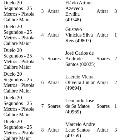
Duelo 20
Flávio Arthur
Segundos - 25
Azevedo
3
Atirar
Atirar
3
Metros - Pistola
Ervilha
Calibre Maior
(49748)
Duelo 20
Gustavo
Segundos - 25
4
Atirar
Vinícius Silva
Atirar
1
Metros - Pistola
Reis (49807)
Calibre Maior
Duelo 20
José Carlos de
Segundos - 25
5
Soares
Andrade
Soares
2
Metros - Pistola
Santos (00025)
Calibre Maior
Duelo 20
Laercio Vieira
Segundos - 25
6
Atirar
Oliveira Junior
Atirar
2
Metros - Pistola
(49694)
Calibre Maior
Duelo 20
Leonardo Jose
Segundos - 25
7
Soares
de Sa Matos
Soares
1
Metros - Pistola
(49969)
Calibre Maior
Duelo 20
Marcelo Andre
Segundos - 25
8
Atirar
Leao Santos
Atirar
3
Metros - Pistola
(49759)
Calibre Maior