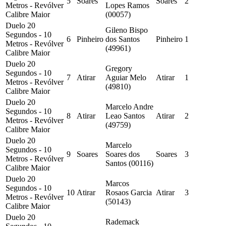
5
Soares
Soares
2
Metros - Revólver
Lopes Ramos
Calibre Maior
(00057)
Duelo 20
Gileno Bispo
Segundos - 10
6
Pinheiro
dos Santos
Pinheiro
1
Metros - Revólver
(49961)
Calibre Maior
Duelo 20
Gregory
Segundos - 10
7
Atirar
Aguiar Melo
Atirar
1
Metros - Revólver
(49810)
Calibre Maior
Duelo 20
Marcelo Andre
Segundos - 10
8
Atirar
Leao Santos
Atirar
2
Metros - Revólver
(49759)
Calibre Maior
Duelo 20
Marcelo
Segundos - 10
9
Soares
Soares dos
Soares
3
Metros - Revólver
Santos (00116)
Calibre Maior
Duelo 20
Marcos
Segundos - 10
10
Atirar
Rosaos Garcia
Atirar
3
Metros - Revólver
(50143)
Calibre Maior
Duelo 20
Rademack