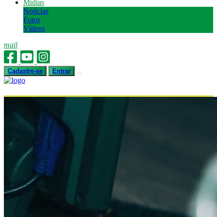
Mídias
Notícias
Fotos
Vídeos
mail
Cadastre-se
Entrar