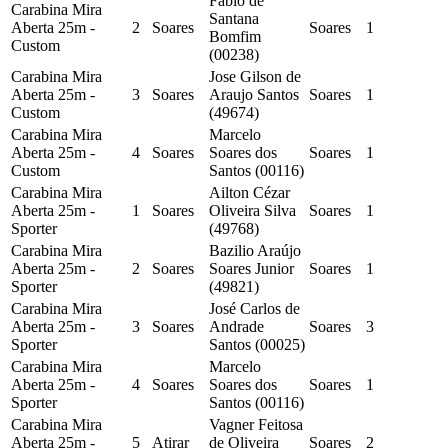
Fábio de
Carabina Mira
Santana
Aberta 25m -
2
Soares
Soares
1
Bomfim
Custom
(00238)
Carabina Mira
Jose Gilson de
Aberta 25m -
3
Soares
Araujo Santos
Soares
1
Custom
(49674)
Carabina Mira
Marcelo
Aberta 25m -
4
Soares
Soares dos
Soares
1
Custom
Santos (00116)
Carabina Mira
Ailton Cézar
Aberta 25m -
1
Soares
Oliveira Silva
Soares
1
Sporter
(49768)
Carabina Mira
Bazilio Araújo
Aberta 25m -
2
Soares
Soares Junior
Soares
1
Sporter
(49821)
Carabina Mira
José Carlos de
Aberta 25m -
3
Soares
Andrade
Soares
3
Sporter
Santos (00025)
Carabina Mira
Marcelo
Aberta 25m -
4
Soares
Soares dos
Soares
1
Sporter
Santos (00116)
Carabina Mira
Vagner Feitosa
Aberta 25m -
5
Atirar
de Oliveira
Soares
2