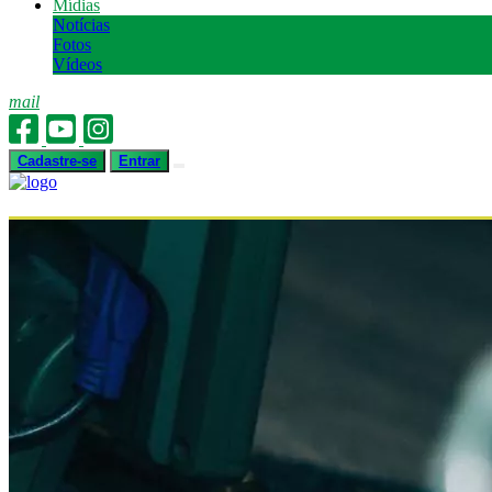
Mídias
Notícias
Fotos
Vídeos
mail
Cadastre-se
Entrar