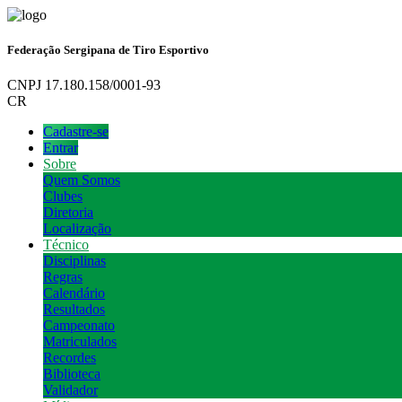
Federação Sergipana de Tiro Esportivo
CNPJ 17.180.158/0001-93
CR
Cadastre-se
Entrar
Sobre
Quem Somos
Clubes
Diretoria
Localização
Técnico
Disciplinas
Regras
Calendário
Resultados
Campeonato
Matriculados
Recordes
Biblioteca
Validador