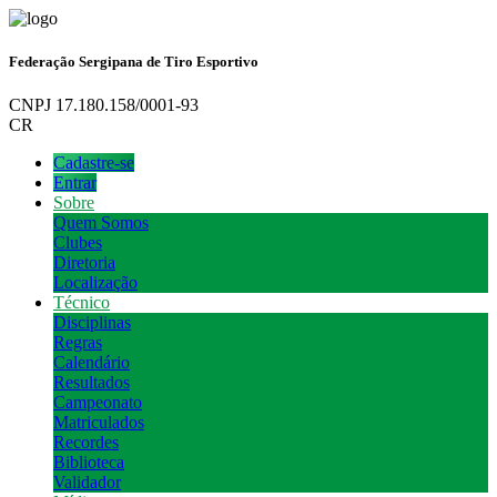
Federação Sergipana de Tiro Esportivo
CNPJ 17.180.158/0001-93
CR
Cadastre-se
Entrar
Sobre
Quem Somos
Clubes
Diretoria
Localização
Técnico
Disciplinas
Regras
Calendário
Resultados
Campeonato
Matriculados
Recordes
Biblioteca
Validador