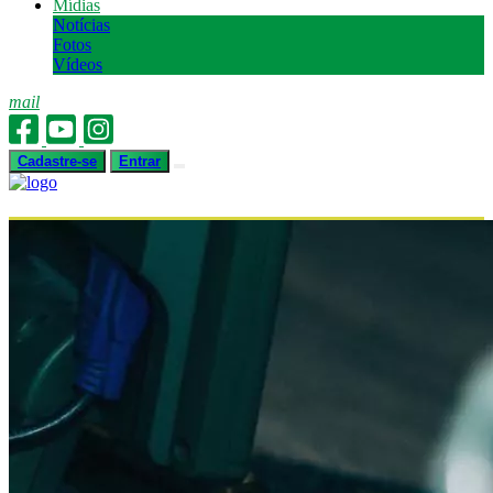
Mídias
Notícias
Fotos
Vídeos
mail
Cadastre-se
Entrar