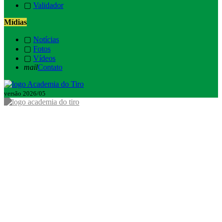
▢
Validador
Mídias
▢
Notícias
▢
Fotos
▢
Vídeos
mail
Contato
versão 2026/05