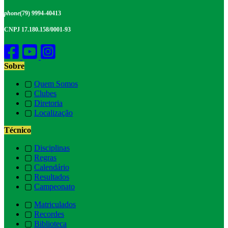
phone
(79) 9994-40413
CNPJ 17.180.158/0001-93
Sobre
▢
Quem Somos
▢
Clubes
▢
Diretoria
▢
Localização
Técnico
▢
Disciplinas
▢
Regras
▢
Calendário
▢
Resultados
▢
Campeonato
▢
Matriculados
▢
Recordes
▢
Biblioteca