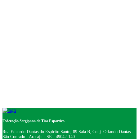
Federação Sergipana de Tiro Esportivo
Rua Eduardo Dantas do Espirito Santo, 89 Sala B, Conj. Orlando Dantas -
São Conrado - Aracaju - SE - 49042-140