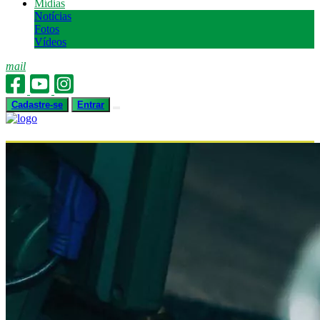
Mídias
Notícias
Fotos
Vídeos
mail
Cadastre-se
Entrar