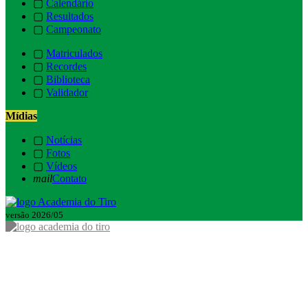
▢
Calendário
▢
Resultados
▢
Campeonato
▢
Matriculados
▢
Recordes
▢
Biblioteca
▢
Validador
Mídias
▢
Notícias
▢
Fotos
▢
Vídeos
mail
Contato
versão 2026/05