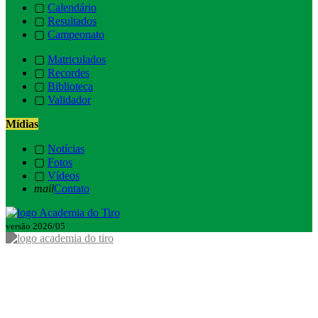
▢
Calendário
▢
Resultados
▢
Campeonato
▢
Matriculados
▢
Recordes
▢
Biblioteca
▢
Validador
Mídias
▢
Notícias
▢
Fotos
▢
Vídeos
mail
Contato
versão 2026/05