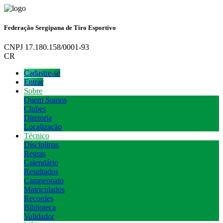
Federação Sergipana de Tiro Esportivo
CNPJ 17.180.158/0001-93
CR
Cadastre-se
Entrar
Sobre
Quem Somos
Clubes
Diretoria
Localização
Técnico
Disciplinas
Regras
Calendário
Resultados
Campeonato
Matriculados
Recordes
Biblioteca
Validador