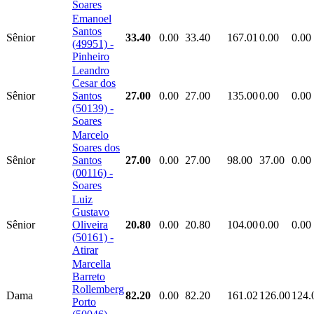
Soares
Emanoel
Santos
Sênior
33.40
0.00
33.40
167.01
0.00
0.00
(49951) -
Pinheiro
Leandro
Cesar dos
Sênior
Santos
27.00
0.00
27.00
135.00
0.00
0.00
(50139) -
Soares
Marcelo
Soares dos
Sênior
Santos
27.00
0.00
27.00
98.00
37.00
0.00
(00116) -
Soares
Luiz
Gustavo
Sênior
Oliveira
20.80
0.00
20.80
104.00
0.00
0.00
(50161) -
Atirar
Marcella
Barreto
Rollemberg
Dama
82.20
0.00
82.20
161.02
126.00
124.
Porto