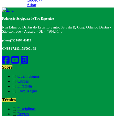
(50046) -
Atirar
Federação Sergipana de Tiro Esportivo
Rua Eduardo Dantas do Espirito Santo, 89 Sala B, Conj. Orlando Dantas -
São Conrado - Aracaju - SE - 49042-140
phone
(79) 9994-40413
CNPJ 17.180.158/0001-93
Sobre
▢
Quem Somos
▢
Clubes
▢
Diretoria
▢
Localização
Técnico
▢
Disciplinas
▢
Regras