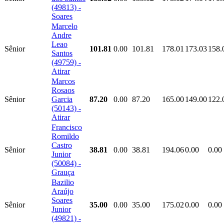
(49813) -
Soares
Marcelo
Andre
Leao
Sênior
101.81
0.00
101.81
178.01
173.03
158.
Santos
(49759) -
Atirar
Marcos
Rosaos
Sênior
Garcia
87.20
0.00
87.20
165.00
149.00
122.
(50143) -
Atirar
Francisco
Romildo
Castro
Sênior
38.81
0.00
38.81
194.06
0.00
0.00
Junior
(50084) -
Grauça
Bazilio
Araújo
Soares
Sênior
35.00
0.00
35.00
175.02
0.00
0.00
Junior
(49821) -