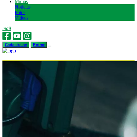
Mídias
Notícias
Fotos
Vídeos
mail
Cadastre-se
Entrar