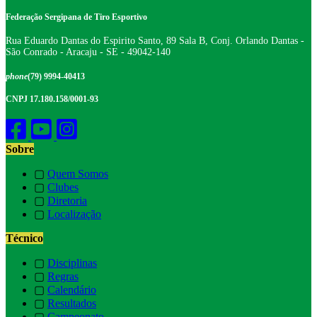
Federação Sergipana de Tiro Esportivo
Rua Eduardo Dantas do Espirito Santo, 89 Sala B, Conj. Orlando Dantas -
São Conrado - Aracaju - SE - 49042-140
phone
(79) 9994-40413
CNPJ 17.180.158/0001-93
Sobre
▢
Quem Somos
▢
Clubes
▢
Diretoria
▢
Localização
Técnico
▢
Disciplinas
▢
Regras
▢
Calendário
▢
Resultados
▢
Campeonato