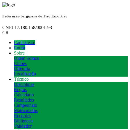
Federação Sergipana de Tiro Esportivo
CNPJ 17.180.158/0001-93
CR
Cadastre-se
Entrar
Sobre
Quem Somos
Clubes
Diretoria
Localização
Técnico
Disciplinas
Regras
Calendário
Resultados
Campeonato
Matriculados
Recordes
Biblioteca
Validador