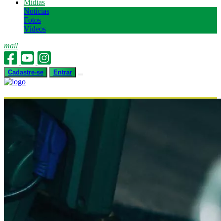
Mídias
Notícias
Fotos
Vídeos
mail
Cadastre-se
Entrar