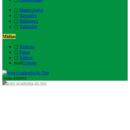
▢
Matriculados
▢
Recordes
▢
Biblioteca
▢
Validador
Mídias
▢
Notícias
▢
Fotos
▢
Vídeos
mail
Contato
versão 2026/05