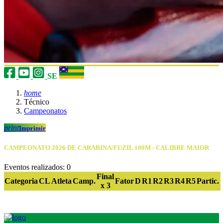
SE
home
Técnico
Campeonatos
print
Imprimir
CAMPEONATO 2026 DE CARABINA/FUZIL 100M - CALIBRE MAIOR
Eventos realizados: 0
Final
Categoria
CL
Atleta
Camp.
Fator
D
R1
R2
R3
R4
R5
Partic.
x 3