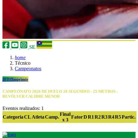
SE
home
Técnico
Campeonatos
print
Imprimir
CAMPEONATO 2026 DE DUELO 20 SEGUNDOS - 25 METROS -
REVÓLVER CALIBRE MENOR
Eventos realizados: 1
Final
Categoria
CL
Atleta
Camp.
Fator
D
R1
R2
R3
R4
R5
Partic.
x 3