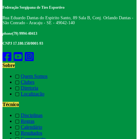
Federação Sergipana de Tiro Esportivo
Rua Eduardo Dantas do Espirito Santo, 89 Sala B, Conj. Orlando Dantas -
São Conrado - Aracaju - SE - 49042-140
phone
(79) 9994-40413
CNPJ 17.180.158/0001-93
Sobre
▢
Quem Somos
▢
Clubes
▢
Diretoria
▢
Localização
Técnico
▢
Disciplinas
▢
Regras
▢
Calendário
▢
Resultados
▢
Campeonato