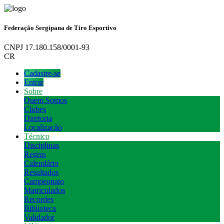
Federação Sergipana de Tiro Esportivo
CNPJ 17.180.158/0001-93
CR
Cadastre-se
Entrar
Sobre
Quem Somos
Clubes
Diretoria
Localização
Técnico
Disciplinas
Regras
Calendário
Resultados
Campeonato
Matriculados
Recordes
Biblioteca
Validador