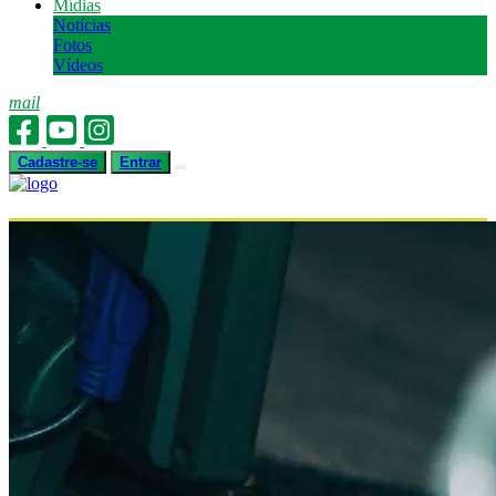
Mídias
Notícias
Fotos
Vídeos
mail
Cadastre-se
Entrar