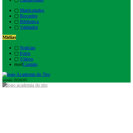
▢
Matriculados
▢
Recordes
▢
Biblioteca
▢
Validador
Mídias
▢
Notícias
▢
Fotos
▢
Vídeos
mail
Contato
versão 2026/05