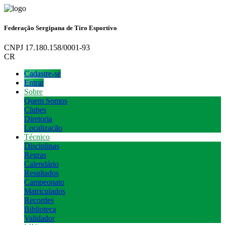
Federação Sergipana de Tiro Esportivo
CNPJ 17.180.158/0001-93
CR
Cadastre-se
Entrar
Sobre
Quem Somos
Clubes
Diretoria
Localização
Técnico
Disciplinas
Regras
Calendário
Resultados
Campeonato
Matriculados
Recordes
Biblioteca
Validador