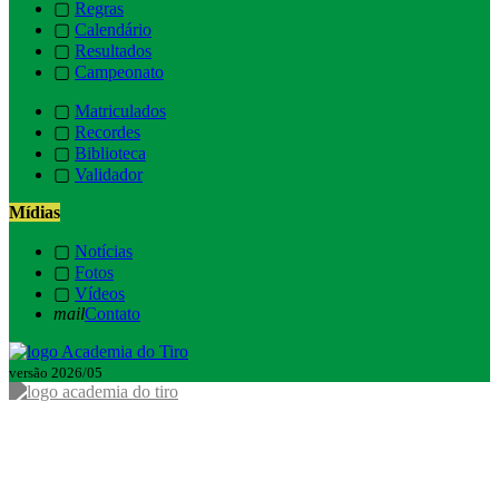
▢
Regras
▢
Calendário
▢
Resultados
▢
Campeonato
▢
Matriculados
▢
Recordes
▢
Biblioteca
▢
Validador
Mídias
▢
Notícias
▢
Fotos
▢
Vídeos
mail
Contato
versão 2026/05