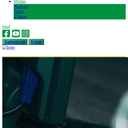
Mídias
Notícias
Fotos
Vídeos
mail
Cadastre-se
Entrar