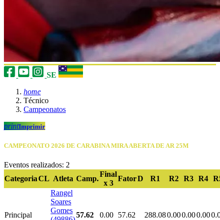
SE
home
Técnico
Campeonatos
print
Imprimir
CAMPEONATO 2026 DE CARABINA MIRA ABERTA DE AR 25M
Eventos realizados: 2
Final
Categoria
CL
Atleta
Camp.
Fator
D
R1
R2
R3
R4
R
x 3
Rangel
Soares
Gomes
Principal
57.62
0.00
57.62
288.08
0.00
0.00
0.00
0.
(49886)