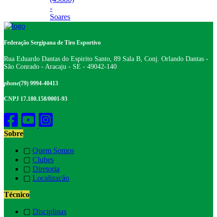
-
Soares
Federação Sergipana de Tiro Esportivo
Rua Eduardo Dantas do Espirito Santo, 89 Sala B, Conj. Orlando Dantas -
São Conrado - Aracaju - SE - 49042-140
phone
(79) 9994-40413
CNPJ 17.180.158/0001-93
Sobre
▢
Quem Somos
▢
Clubes
▢
Diretoria
▢
Localização
Técnico
▢
Disciplinas