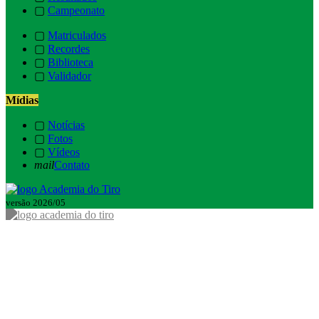
▢
Campeonato
▢
Matriculados
▢
Recordes
▢
Biblioteca
▢
Validador
Mídias
▢
Notícias
▢
Fotos
▢
Vídeos
mail
Contato
versão 2026/05