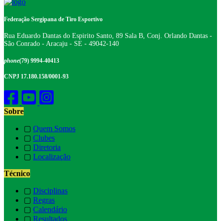
Federação Sergipana de Tiro Esportivo
Rua Eduardo Dantas do Espirito Santo, 89 Sala B, Conj. Orlando Dantas -
São Conrado - Aracaju - SE - 49042-140
phone
(79) 9994-40413
CNPJ 17.180.158/0001-93
Sobre
▢
Quem Somos
▢
Clubes
▢
Diretoria
▢
Localização
Técnico
▢
Disciplinas
▢
Regras
▢
Calendário
▢
Resultados