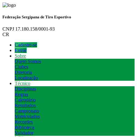
Federação Sergipana de Tiro Esportivo
CNPJ 17.180.158/0001-93
CR
Cadastre-se
Entrar
Sobre
Quem Somos
Clubes
Diretoria
Localização
Técnico
Disciplinas
Regras
Calendário
Resultados
Campeonato
Matriculados
Recordes
Biblioteca
Validador