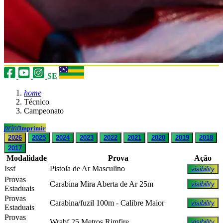
SE
home
Técnico
Campeonato
print
Imprimir
2026
2025
2024
2023
2022
2021
2020
2019
2018
2017
Modalidade
Prova
Ação
Issf
Pistola de Ar Masculino
visibility
Provas
Carabina Mira Aberta de Ar 25m
visibility
Estaduais
Provas
Carabina/fuzil 100m - Calibre Maior
visibility
Estaduais
Provas
Wrabf 25 Metros Rimfire
visibility