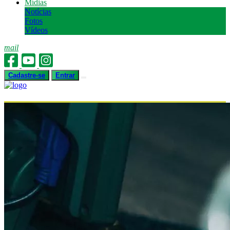
Mídias
Notícias
Fotos
Vídeos
mail
Cadastre-se
Entrar